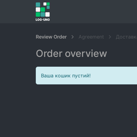
Головна
Інтеграції
Ціни
Фун
Review Order
Agreement
Доставк
Order overview
Ваша кошик пустий!