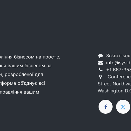
Зв’яжіться
іння бізнесом на просте,
info@sysid
ння вашим бізнесом за
+1 667-35
, розробленої для
Conference
тформа об’єднує всі
Street Northwes
Washington D.
управління вашим