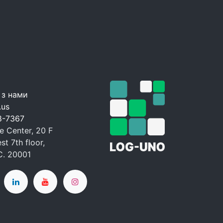
 з нами
.us
8-7367
 Center, 20 F
t 7th floor,
C. 20001