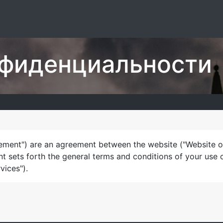
Функционал
Услуги
О нас
Свяжитесь с нами
нфиденциальности
ement") are an agreement between the website ("Website ope
nt sets forth the general terms and conditions of your use 
vices").