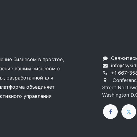
Свяжитесь
ение бизнесом в простое,
info@sysid
ление вашим бизнесом с
+1 667-35
, разработанной для
Conference
платформа объединяет
Street Northwes
Washington D.
ктивного управления