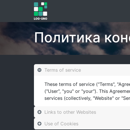
Главная
Интеграция
Цены
Политика ко
Terms of service
These terms of service ("Terms", "Agre
("User", "you" or "your"). This Agreeme
services (collectively, "Website" or "Ser
Links to other Websites
Use of Cookies