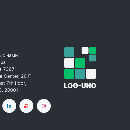
 с нами
.us
8-7367
 Center, 20 F
t 7th floor,
C. 20001