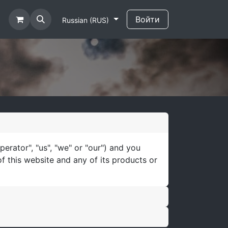
Войти
Russian (RUS)
rator", "us", "we" or "our") and you
of this website and any of its products or