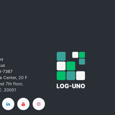
os
.us
8-7367
 Center, 20 F
t 7th floor,
C. 20001