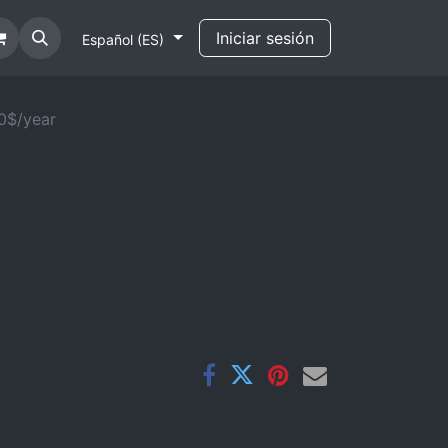
Iniciar sesión
Español (ES)
0$/year